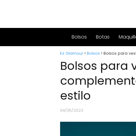
Bolsos
Botas
Maquill
Es Glamour
Bolsos
Bolsos para ves
Bolsos para v
complementa
estilo
04/05/2023