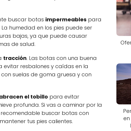
ante buscar botas
impermeables
para
n. La humedad en los pies puede ser
uras bajas, ya que puede causar
Ofe
mas de salud.
la
tracción
. Las botas con una buena
 evitar resbalones y caídas en la
as con suelas de goma gruesa y con
abracen el tobillo
para evitar
 nieve profunda. Si vas a caminar por la
Pe
s recomendable buscar botas con
en
antener tus pies calientes.