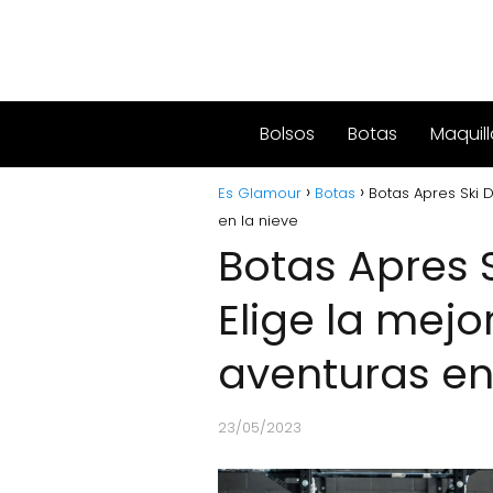
Bolsos
Botas
Maquill
Es Glamour
Botas
Botas Apres Ski 
en la nieve
Botas Apres 
Elige la mejo
aventuras en
23/05/2023