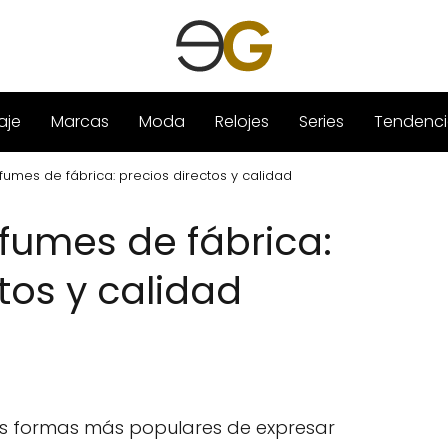
aje
Marcas
Moda
Relojes
Series
Tendenci
umes de fábrica: precios directos y calidad
umes de fábrica:
tos y calidad
as formas más populares de expresar