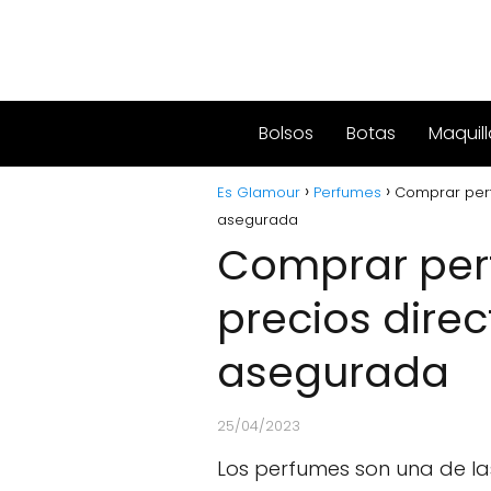
Bolsos
Botas
Maquill
Es Glamour
Perfumes
Comprar perf
asegurada
Comprar perf
precios direc
asegurada
25/04/2023
Los perfumes son una de l