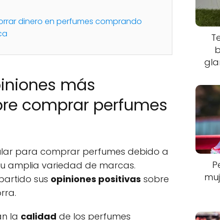
rrar dinero en perfumes comprando
ca
T
b
gla
piniones más
bre comprar perfumes
ular para comprar perfumes debido a
P
 su amplia variedad de marcas.
muj
artido sus
opiniones positivas
sobre
rra.
n la
calidad
de los perfumes