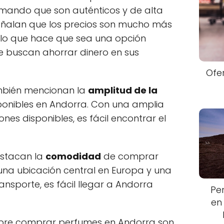
irmando que son auténticos y de alta
ñalan que los precios son mucho más
, lo que hace que sea una opción
e buscan ahorrar dinero en sus
Ofe
bién mencionan la
amplitud de la
onibles en Andorra. Con una amplia
es disponibles, es fácil encontrar el
estacan la
comodidad
de comprar
na ubicación central en Europa y una
ansporte, es fácil llegar a Andorra
Pe
en
sobre comprar perfumes en Andorra son