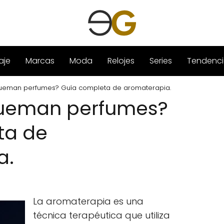
aje
Marcas
Moda
Relojes
Series
Tendenci
ueman perfumes? Guía completa de aromaterapia.
ueman perfumes?
ta de
a.
La aromaterapia es una
técnica terapéutica que utiliza