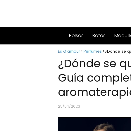
Bolsos
Botas
Maquill
Es Glamour
Perfumes
¿Dónde se q
¿Dónde se q
Guía comple
aromaterapi
25/04/2023