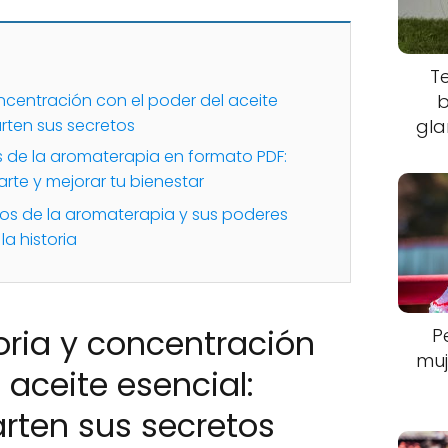
T
centración con el poder del aceite
b
rten sus secretos
gla
s de la aromaterapia en formato PDF:
rte y mejorar tu bienestar
tos de la aromaterapia y sus poderes
la historia
ria y concentración
P
muj
 aceite esencial:
rten sus secretos