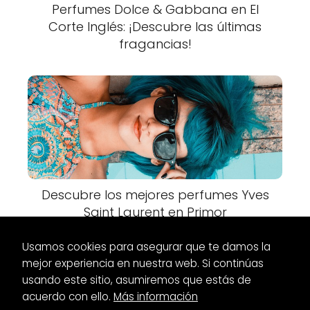
Perfumes Dolce & Gabbana en El
Corte Inglés: ¡Descubre las últimas
fragancias!
Descubre los mejores perfumes Yves
Saint Laurent en Primor
Usamos cookies para asegurar que te damos la
mejor experiencia en nuestra web. Si continúas
usando este sitio, asumiremos que estás de
acuerdo con ello.
Más información
Es Glamour
Bolsos
Las Mejores Marcas de Bolsos de Moda: