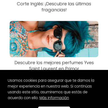
Corte Inglés: ¡Descubre las últimas
fragancias!
Descubre los mejores perfumes Yves
Saint Laurent en Primor
Usamos cookies para asegurar que te damos la
mejor experiencia en nuestra web. Si continúas
usando este sitio, asumiremos que estás de
acuerdo con ello.
Más información
Es Glamour
Marcas
Marcas Invitada Low Cost: La Mejor
Opción Para Tu Presupuesto