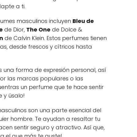
pte a ti.
fumes masculinos incluyen
Bleu de
e
de Dior,
The One
de Dolce &
en
de Calvin Klein. Estos perfumes tienen
, desde frescos y cítricos hasta
 una forma de expresión personal, así
por las marcas populares o las
uentras un perfume que te hace sentir
 y úsalo!
 masculinos son una parte esencial del
ier hombre. Te ayudan a resaltar tu
acen sentir seguro y atractivo. Así que,
a el que más te guste!