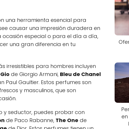
n una herramienta esencial para
esee causar una impresión duradera en
ocasión especial o para el día a día,
Ofe
er una gran diferencia en tu
 irresistibles para hombres incluyen
 Gio
de Giorgio Armani,
Bleu de Chanel
n Paul Gaultier. Estos perfumes son
rescos y masculinos, que son
casión.
Pe
so y seductor, puedes probar con
en
on
de Paco Rabanne,
The One
de
ge
de Dior. Estos perfumes tienen un