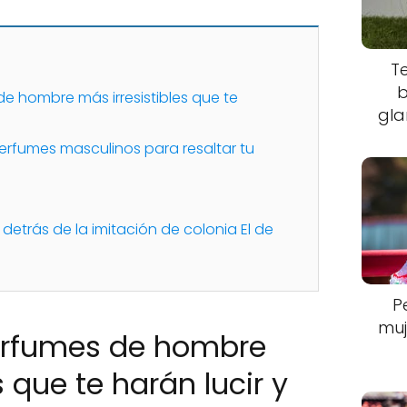
T
b
e hombre más irresistibles que te
gla
erfumes masculinos para resaltar tu
detrás de la imitación de colonia El de
P
muj
erfumes de hombre
s que te harán lucir y