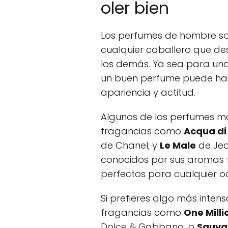
oler bien
Los perfumes de hombre so
cualquier caballero que d
los demás. Ya sea para una 
un buen perfume puede hac
apariencia y actitud.
Algunos de los perfumes más
fragancias como
Acqua di
de Chanel, y
Le Male
de Jea
conocidos por sus aromas f
perfectos para cualquier o
Si prefieres algo más inten
fragancias como
One Milli
Dolce & Gabbana, o
Sauva