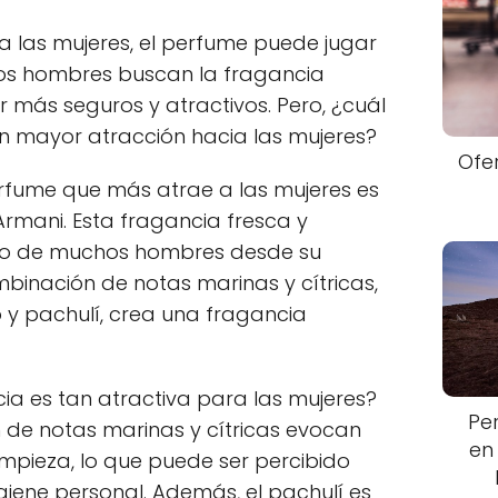
a las mujeres, el perfume puede jugar
os hombres buscan la fragancia
r más seguros y atractivos. Pero, ¿cuál
n mayor atracción hacia las mujeres?
Ofe
erfume que más atrae a las mujeres es
Armani. Esta fragancia fresca y
rito de muchos hombres desde su
binación de notas marinas y cítricas,
 y pachulí, crea una fragancia
ia es tan atractiva para las mujeres?
Pe
 de notas marinas y cítricas evocan
en
impieza, lo que puede ser percibido
iene personal. Además, el pachulí es