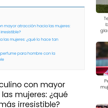
T
b
n mayor atracción hacia las mujeres:
gla
rresistible?
a las mujeres: ¿qué lo hace tan
l perfume para hombre con la
ble
P
culino con mayor
muj
 las mujeres: ¿qué
más irresistible?