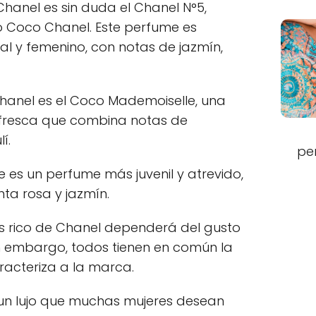
hanel es sin duda el Chanel N°5,
io Coco Chanel. Este perfume es
al y femenino, con notas de jazmín,
hanel es el Coco Mademoiselle, una
fresca que combina notas de
í.
pe
e es un perfume más juvenil y atrevido,
nta rosa y jazmín.
ás rico de Chanel dependerá del gusto
n embargo, todos tienen en común la
racteriza a la marca.
 un lujo que muchas mujeres desean