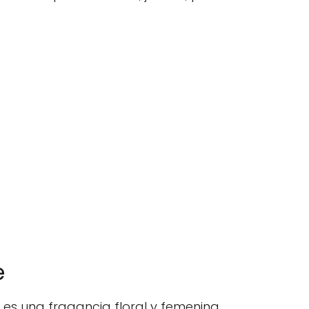
e
 es una fragancia floral y femenina,