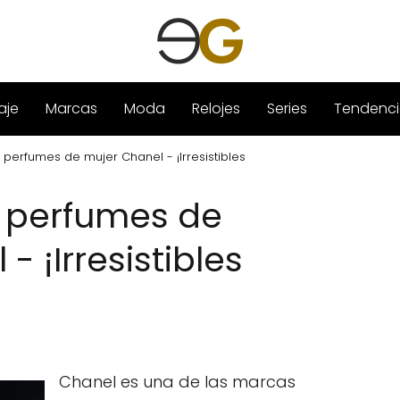
aje
Marcas
Moda
Relojes
Series
Tendenci
perfumes de mujer Chanel - ¡Irresistibles
 perfumes de
- ¡Irresistibles
Chanel es una de las marcas