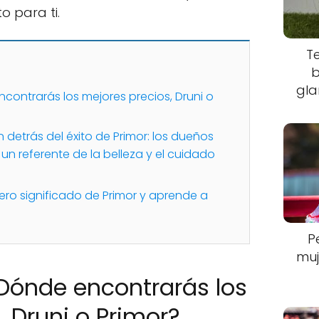
o para ti.
T
b
gla
ontrarás los mejores precios, Druni o
detrás del éxito de Primor: los dueños
un referente de la belleza y el cuidado
ro significado de Primor y aprende a
P
muj
Dónde encontrarás los
, Druni o Primor?