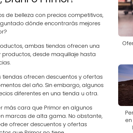
s de belleza con precios competitivos,
reguntado dónde encontrarás mejores
or?
Ofe
roductos, ambas tiendas ofrecen una
 productos, desde maquillaje hasta
cias.
 tiendas ofrecen descuentos y ofertas
omentos del año. Sin embargo, algunos
ios diferentes en una tienda u otra.
ser más cara que Primor en algunos
Pe
en marcas de alta gama. No obstante,
en
ede ofrecer descuentos y ofertas
ctos que Primor no tiene.