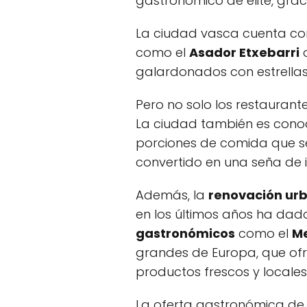
gastronómico de élite, grac
La ciudad vasca cuenta co
como el
Asador Etxebarri
o
galardonados con estrellas 
Pero no solo los restaurant
La ciudad también es cono
porciones de comida que se
convertido en una seña de 
Además, la
renovación ur
en los últimos años ha dad
gastronómicos
como el
Me
grandes de Europa, que of
productos frescos y locales
La oferta gastronómica de