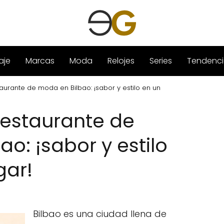
aje
Marcas
Moda
Relojes
Series
Tendenci
aurante de moda en Bilbao: ¡sabor y estilo en un
restaurante de
o: ¡sabor y estilo
gar!
Bilbao es una ciudad llena de