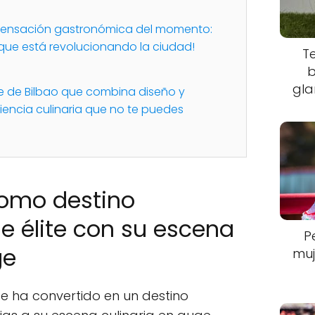
a sensación gastronómica del momento:
 que está revolucionando la ciudad!
T
b
gla
te de Bilbao que combina diseño y
iencia culinaria que no te puedes
como destino
 élite con su escena
P
ge
muj
e ha convertido en un destino