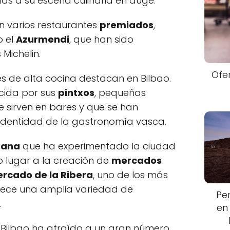
ias a su escena culinaria en auge.
n varios restaurantes
premiados
,
 el
Azurmendi
, que han sido
Michelin.
Ofe
es de alta cocina destacan en Bilbao.
cida por sus
pintxos
, pequeñas
 sirven en bares y que se han
identidad de la gastronomía vasca.
bana
que ha experimentado la ciudad
o lugar a la creación de
mercados
rcado de la Ribera
, uno de los más
rece una amplia variedad de
Pe
.
en
 Bilbao ha atraído a un gran número