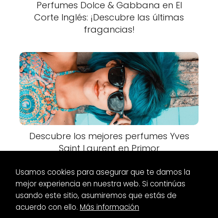
Perfumes Dolce & Gabbana en El
Corte Inglés: ¡Descubre las últimas
fragancias!
Descubre los mejores perfumes Yves
Saint Laurent en Primor
Usamos cookies para asegurar que te damos la
mejor experiencia en nuestra web. Si continúas
usando este sitio, asumiremos que estás de
acuerdo con ello.
Más información
Es Glamour
Moda
Semana de la moda en Madrid: