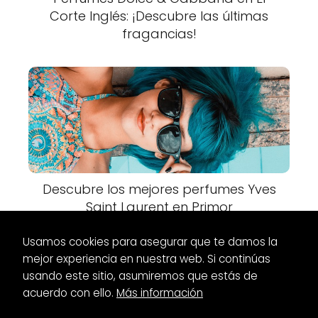
Corte Inglés: ¡Descubre las últimas
fragancias!
Descubre los mejores perfumes Yves
Saint Laurent en Primor
Usamos cookies para asegurar que te damos la
mejor experiencia en nuestra web. Si continúas
usando este sitio, asumiremos que estás de
acuerdo con ello.
Más información
Es Glamour
Tendencias
Tendencias color pelo 2021-2022: