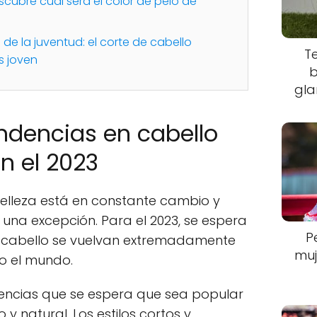
escubre cuál será el color de pelo de
de la juventud: el corte de cabello
T
s joven
b
gla
ndencias en cabello
n el 2023
elleza está en constante cambio y
s una excepción. Para el 2023, se espera
P
 cabello se vuelvan extremadamente
muj
o el mundo.
dencias que se espera que sea popular
o y natural. Los estilos cortos y