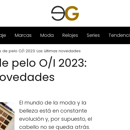
aje
Marcas
Moda
Relojes
Series
Tendenci
 de pelo O/I 2023: Las últimas novedades
e pelo O/I 2023:
 novedades
El mundo de la moda y la
belleza está en constante
evolución y, por supuesto, el
cabello no se queda atrás.