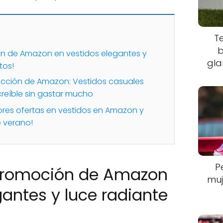
T
b
n de Amazon en vestidos elegantes y
gla
tos!
ección de Amazon: Vestidos casuales
creíble sin gastar mucho
ores ofertas en vestidos en Amazon y
e verano!
P
promoción de Amazon
muj
gantes y luce radiante