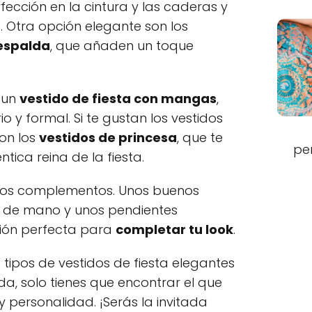
rfección en la cintura y las caderas y
. Otra opción elegante son los
 espalda
, que añaden un toque
 un
vestido de fiesta con mangas
,
o y formal. Si te gustan los vestidos
on los
vestidos de princesa
, que te
pe
tica reina de la fiesta.
e los complementos. Unos buenos
o de mano y unos pendientes
ción perfecta para
completar tu look
.
s tipos de vestidos de fiesta elegantes
a, solo tienes que encontrar el que
y personalidad. ¡Serás la invitada