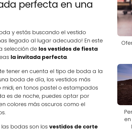
itada perfecta en una
boda y estás buscando el vestido
has llegado al lugar adecuado! En este
Ofe
a selección de
los vestidos de fiesta
seas
la invitada perfecta
.
e tener en cuenta el tipo de boda a la
s una boda de día, los vestidos más
 midi, en tonos pastel o estampados
boda es de noche, puedes optar por
 y en colores más oscuros como el
Pe
os.
en
n las bodas son los
vestidos de corte