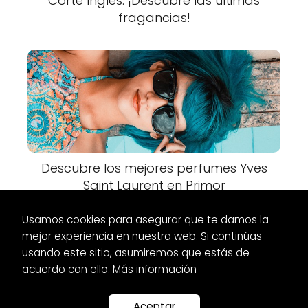
Corte Inglés: ¡Descubre las últimas
fragancias!
Descubre los mejores perfumes Yves
Saint Laurent en Primor
Usamos cookies para asegurar que te damos la
mejor experiencia en nuestra web. Si continúas
usando este sitio, asumiremos que estás de
acuerdo con ello.
Más información
Es Glamour
Vestidos
Vestidos largos de Otoño/Invierno:
¡Tendencias de moda imprescindibles!
Aceptar