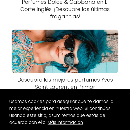
Perfumes Dolce & Gabbana en El
Corte Inglés: ¡Descubre las últimas
fragancias!
Descubre los mejores perfumes Yves
Saint Laurent en Primor
Usamos cookies para asegurar que te damos la
mejor experiencia en nuestra web. Si continúas
usando este sitio, asumiremos que estás de
acuerdo con ello.
Más información
Es Glamour
Vestidos
Vestidos largos Women Secret: