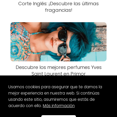
Corte Inglés: ¡Descubre las últimas
fragancias!
Descubre los mejores perfumes Yves
Saint Laurent en Primor
Usamos cookies para asegurar que te damos la
mejor experiencia en nuestra web. Si continúas
usando este sitio, asumiremos que estás de
acuerdo con ello.
Más información
Es Glamour
Botas
Botas altas para gemelos anchos:
Encuentra el ajuste perfecto