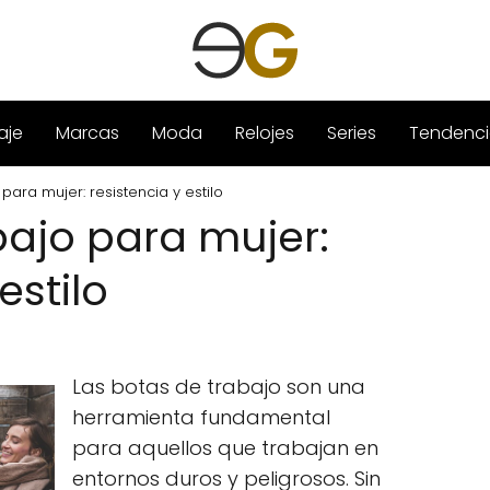
aje
Marcas
Moda
Relojes
Series
Tendenci
para mujer: resistencia y estilo
bajo para mujer:
estilo
Las botas de trabajo son una
herramienta fundamental
para aquellos que trabajan en
entornos duros y peligrosos. Sin