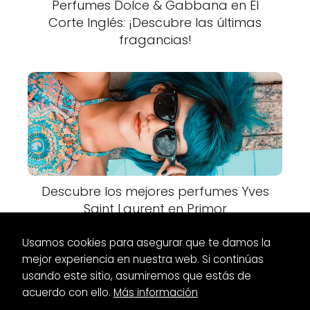
Perfumes Dolce & Gabbana en El
Corte Inglés: ¡Descubre las últimas
fragancias!
Descubre los mejores perfumes Yves
Saint Laurent en Primor
Usamos cookies para asegurar que te damos la
mejor experiencia en nuestra web. Si continúas
usando este sitio, asumiremos que estás de
acuerdo con ello.
Más información
Es Glamour
Maquillaje
Fijador de maquillaje hidratante: