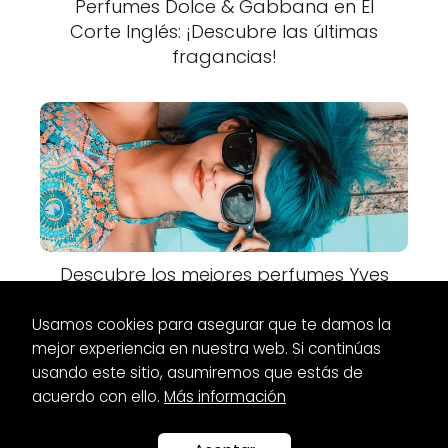
Perfumes Dolce & Gabbana en El
Corte Inglés: ¡Descubre las últimas
fragancias!
Descubre los mejores perfumes Yves
Saint Laurent en Primor
Usamos cookies para asegurar que te damos la
mejor experiencia en nuestra web. Si continúas
usando este sitio, asumiremos que estás de
acuerdo con ello.
Más información
Es Glamour
Vestidos
HYM: Vestidos de Fiesta de Alta Calidad