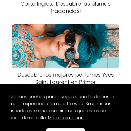
Corte Inglés: ¡Descubre las últimas
fragancias!
Descubre los mejores perfumes Yves
Saint Laurent en Primor
Usamos cookies para asegurar que te damos la
mejor experiencia en nuestra web. Si continúas
usando este sitio, asumiremos que estás de
acuerdo con ello.
Más información
Es Glamour
Vestidos
Vestidos Blancos de Zara: Encuentra el
estilo perfecto para ti