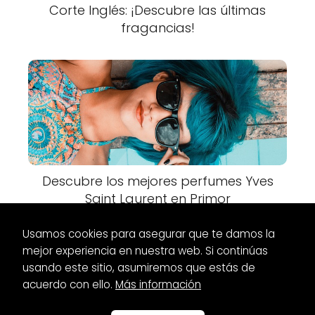
Corte Inglés: ¡Descubre las últimas
fragancias!
Descubre los mejores perfumes Yves
Saint Laurent en Primor
Usamos cookies para asegurar que te damos la
mejor experiencia en nuestra web. Si continúas
usando este sitio, asumiremos que estás de
acuerdo con ello.
Más información
Es Glamour
Maquillaje
Maquillaje de Halloween para niñas:
¡Fáciles y divertidos!