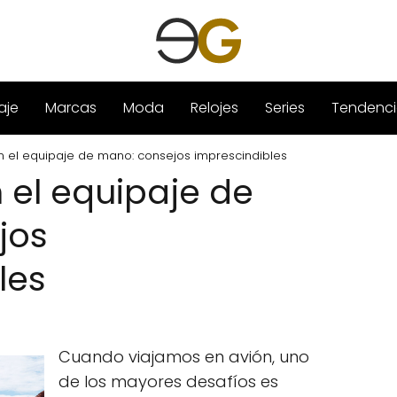
aje
Marcas
Moda
Relojes
Series
Tendenci
n el equipaje de mano: consejos imprescindibles
 el equipaje de
jos
les
Cuando viajamos en avión, uno
de los mayores desafíos es