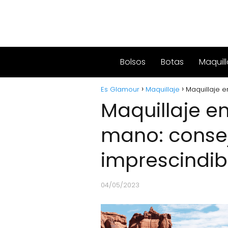
Bolsos
Botas
Maquill
Es Glamour
Maquillaje
Maquillaje e
Maquillaje en
mano: conse
imprescindib
04/05/2023