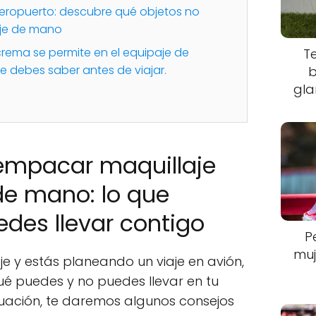
aeropuerto: descubre qué objetos no
aje de mano
rema se permite en el equipaje de
T
 debes saber antes de viajar.
b
gla
empacar maquillaje
de mano: lo que
des llevar contigo
P
muj
je y estás planeando un viaje en avión,
é puedes y no puedes llevar en tu
uación, te daremos algunos consejos