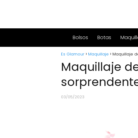
Bolsos
Botas
Maquill
Es Glamour
Maquillaje
Maquillaje d
Maquillaje de
sorprendent
03/05/2023