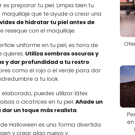
es preparar tu piel. Limpia bien tu
e maquillaje que te ayude a crear una
lvides de hidratar tu piel antes de
se reseque con el maquillaje.
Ofe
ficie uniforme en tu piel, es hora de
e quieres.
Utiliza sombras oscuras y
 y dar profundidad a tu rostro
.
ores como el rojo o el verde para dar
odredumbre a tu look.
 elaborado, puedes utilizar látex
lsas o cicatrices en tu piel.
Añade un
 dar un toque más realista
.
Pe
en
 de Halloween es una forma divertida
gen y crear algo nuevo y