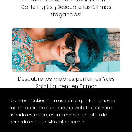
Corte Inglés: ¡Descubre las últimas
fragancias!
Descubre los mejores perfumes Yves
Saint Laurent en Primor
Usamos cookies para asegurar que te damos la
mejor experiencia en nuestra web. Si continúas
usando este sitio, asumiremos que estás de
acuerdo con ello.
Más información
Es Glamour
Maquillaje
Maquillaje para pieles maduras Yves