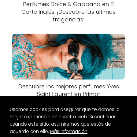
Perfumes Dolce & Gabbana en El
Corte Inglés: ¡Descubre las últimas
fragancias!
Descubre los mejores perfumes Yves
Saint Laurent en Primor
Usamos cookies para asegurar que te damos la
mejor experiencia en nuestra web. Si continúas
usando este sitio, asumiremos que estás de
acuerdo con ello.
Más información
Es Glamour
Maquillaje
Maquillajes de Navidad Fáciles: Tips y