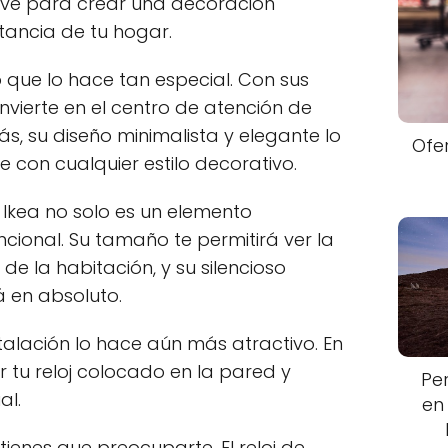
clave para crear una decoración
tancia de tu hogar.
o que lo hace tan especial. Con sus
vierte en el centro de atención de
s, su diseño minimalista y elegante lo
Ofe
 con cualquier estilo decorativo.
 Ikea no solo es un elemento
ncional. Su tamaño te permitirá ver la
de la habitación, y su silencioso
 en absoluto.
talación lo hace aún más atractivo. En
 tu reloj colocado en la pared y
Pe
al.
en
 tienes que preocuparte. El reloj de