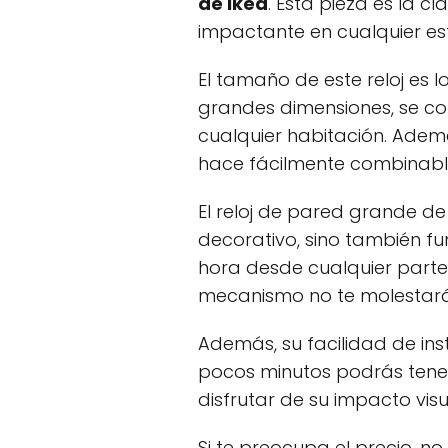
de Ikea
. Esta pieza es la 
impactante en cualquier es
El tamaño de este reloj es l
grandes dimensiones, se con
cualquier habitación. Ademá
hace fácilmente combinable
El reloj de pared grande de
decorativo, sino también fu
hora desde cualquier parte 
mecanismo no te molestará
Además, su facilidad de ins
pocos minutos podrás tener
disfrutar de su impacto visu
Si te preocupa el precio, no