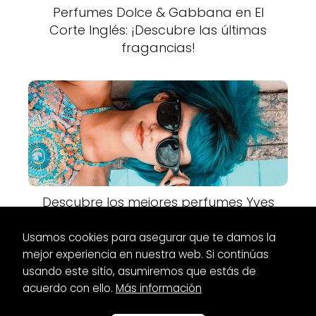
Perfumes Dolce & Gabbana en El
Corte Inglés: ¡Descubre las últimas
fragancias!
Descubre los mejores perfumes Yves
Saint Laurent en Primor
Usamos cookies para asegurar que te damos la
mejor experiencia en nuestra web. Si continúas
usando este sitio, asumiremos que estás de
acuerdo con ello.
Más información
Es Glamour
Relojes
Compra relojes de arena al mejor precio