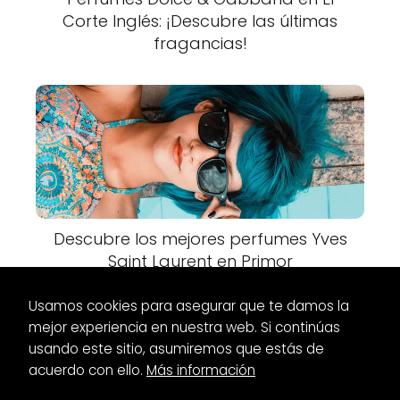
Corte Inglés: ¡Descubre las últimas
fragancias!
Descubre los mejores perfumes Yves
Saint Laurent en Primor
Usamos cookies para asegurar que te damos la
mejor experiencia en nuestra web. Si continúas
usando este sitio, asumiremos que estás de
acuerdo con ello.
Más información
Es Glamour
Maquillaje
Paletas de Maquillaje Profesional: