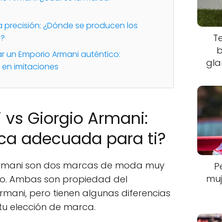
a precisión: ¿Dónde se producen los
T
i?
b
ar un Emporio Armani auténtico:
gla
 en imitaciones
vs Giorgio Armani:
rca adecuada para ti?
 Armani son dos marcas de moda muy
P
muj
o. Ambas son propiedad del
Armani, pero tienen algunas diferencias
 tu elección de marca.