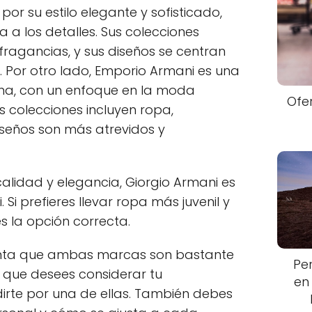
or su estilo elegante y sofisticado,
 a los detalles. Sus colecciones
 fragancias, y sus diseños se centran
a. Por otro lado, Emporio Armani es una
na, con un enfoque en la moda
Ofe
us colecciones incluyen ropa,
diseños son más atrevidos y
alidad y elegancia, Giorgio Armani es
i prefieres llevar ropa más juvenil y
 la opción correcta.
enta que ambas marcas son bastante
Pe
e que desees considerar tu
en
irte por una de ellas. También debes