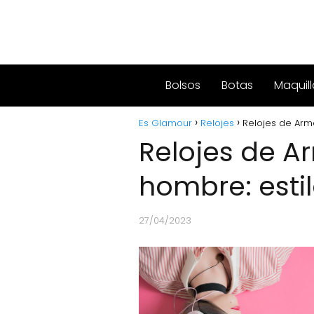
Bolsos
Botas
Maquill
Es Glamour
Relojes
Relojes de Arm
Relojes de A
hombre: esti
27/04/2023