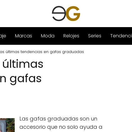
aje
Marcas
Moda
Relojes
Series
Tendenci
as últimas tendencias en gafas graduadas
 últimas
n gafas
Las gafas graduadas son un
accesorio que no solo ayuda a