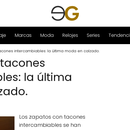
aje
Marcas
Moda
Relojes
Series
Tendenci
acones intercambiables: la última moda en calzado.
 tacones
es: la última
zado.
Los zapatos con tacones
intercambiables se han