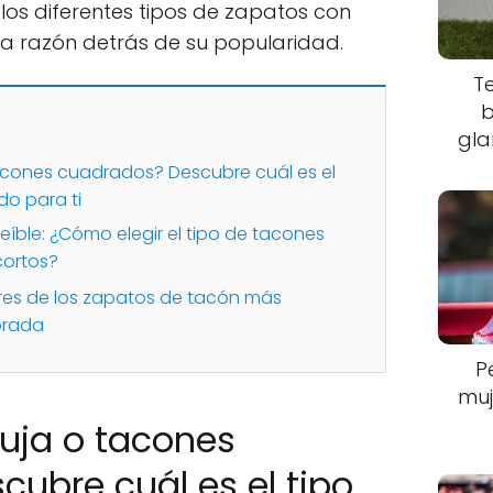
 los diferentes tipos de zapatos con
la razón detrás de su popularidad.
T
b
gla
cones cuadrados? Descubre cuál es el
o para ti
creíble: ¿Cómo elegir el tipo de tacones
cortos?
es de los zapatos de tacón más
orada
P
muj
uja o tacones
ubre cuál es el tipo