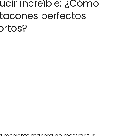
lucir increíble: ¿Cómo
e tacones perfectos
ortos?
na excelente manera de mostrar tus