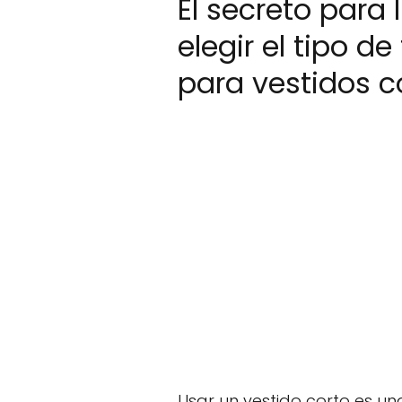
El secreto para 
elegir el tipo d
para vestidos c
Usar un vestido corto es u