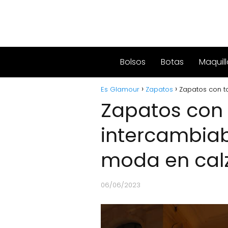
Bolsos
Botas
Maquill
Es Glamour
Zapatos
Zapatos con t
Zapatos con
intercambiabl
moda en cal
06/06/2023