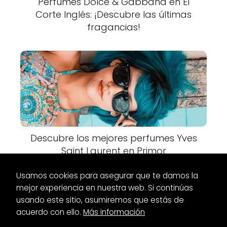
Perfumes Dolce & Gabbana en El
Corte Inglés: ¡Descubre las últimas
fragancias!
Descubre los mejores perfumes Yves
Saint Laurent en Primor
Usamos cookies para asegurar que te damos la
mejor experiencia en nuestra web. Si continúas
usando este sitio, asumiremos que estás de
acuerdo con ello.
Más información
Es Glamour
Botas
Botas de agua Bimba y Lola: ¡Protección y