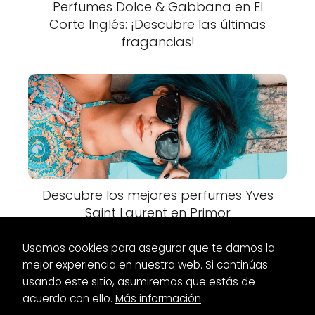
Perfumes Dolce & Gabbana en El
Corte Inglés: ¡Descubre las últimas
fragancias!
Descubre los mejores perfumes Yves
Saint Laurent en Primor
Usamos cookies para asegurar que te damos la
mejor experiencia en nuestra web. Si continúas
usando este sitio, asumiremos que estás de
acuerdo con ello.
Más información
Es Glamour
Zapatos
Cajas para zapatos: Organiza tu calzado