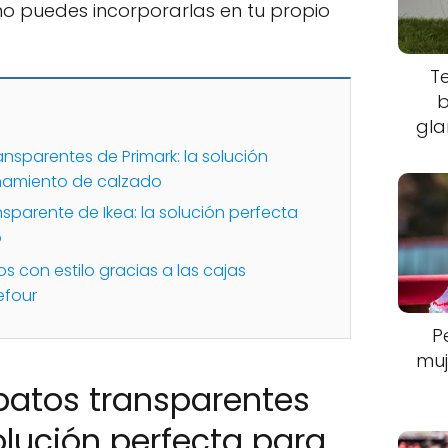
o puedes incorporarlas en tu propio
T
b
gla
ansparentes de Primark: la solución
namiento de calzado
sparente de Ikea: la solución perfecta
o
s con estilo gracias a las cajas
efour
P
muj
patos transparentes
olución perfecta para