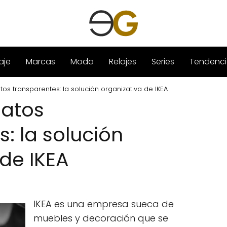
aje
Marcas
Moda
Relojes
Series
Tendenci
os transparentes: la solución organizativa de IKEA
patos
: la solución
 de IKEA
IKEA es una empresa sueca de
muebles y decoración que se