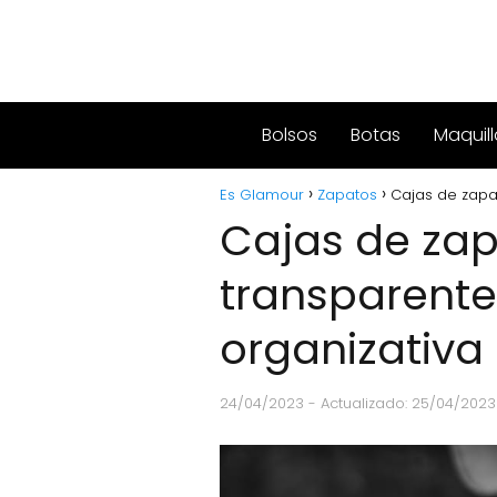
Bolsos
Botas
Maquill
Es Glamour
Zapatos
Cajas de zapat
Cajas de za
transparentes
organizativa
24/04/2023
- Actualizado: 25/04/2023