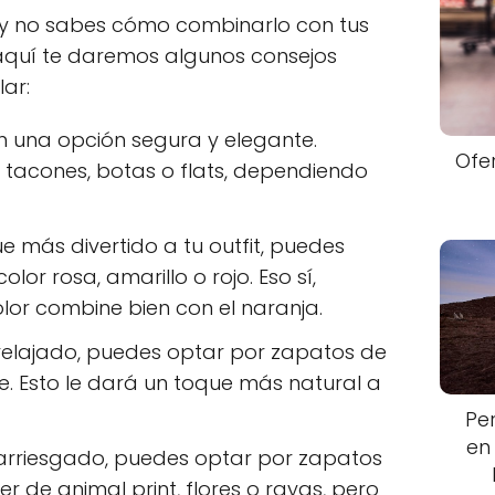
ja y no sabes cómo combinarlo con tus
aquí te daremos algunos consejos
ar:
n una opción segura y elegante.
Ofe
 tacones, botas o flats, dependiendo
ue más divertido a tu outfit, puedes
or rosa, amarillo o rojo. Eso sí,
lor combine bien con el naranja.
 relajado, puedes optar por zapatos de
. Esto le dará un toque más natural a
Pe
en
 arriesgado, puedes optar por zapatos
 de animal print, flores o rayas, pero