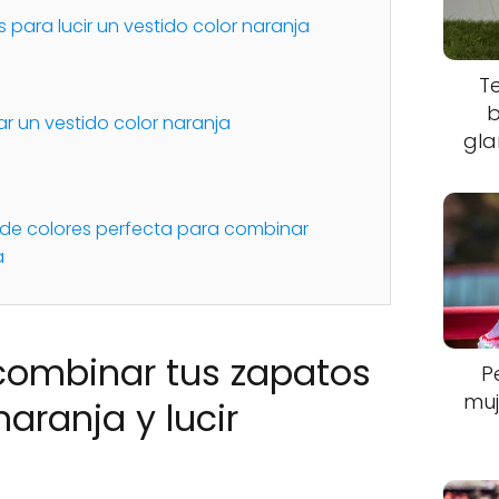
s para lucir un vestido color naranja
T
b
 un vestido color naranja
gla
 de colores perfecta para combinar
a
combinar tus zapatos
P
muj
aranja y lucir