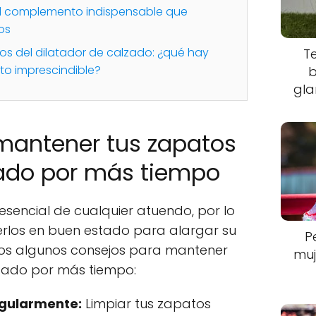
l complemento indispensable que
os
os del dilatador de calzado: ¿qué hay
T
to imprescindible?
b
gla
mantener tus zapatos
tado por más tiempo
sencial de cualquier atuendo, por lo
rlos en buen estado para alargar su
P
amos algunos consejos para mantener
muj
stado por más tiempo:
egularmente:
Limpiar tus zapatos