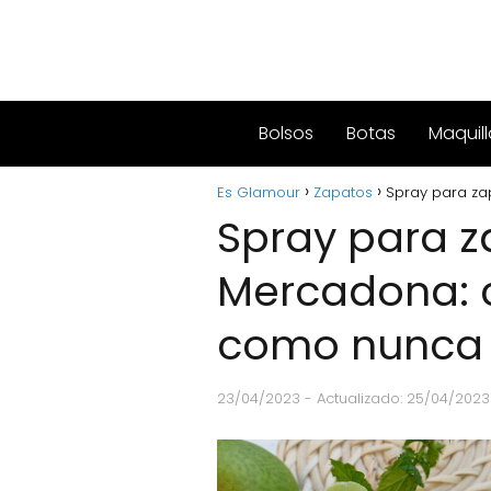
Bolsos
Botas
Maquill
Es Glamour
Zapatos
Spray para za
Spray para 
Mercadona: c
como nunca
23/04/2023
- Actualizado: 25/04/2023