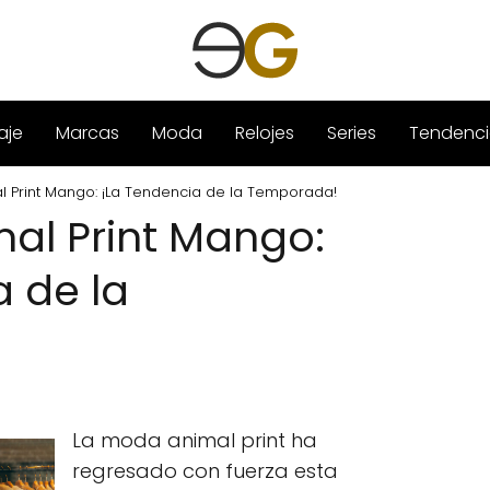
aje
Marcas
Moda
Relojes
Series
Tendenci
l Print Mango: ¡La Tendencia de la Temporada!
al Print Mango:
a de la
La moda animal print ha
regresado con fuerza esta