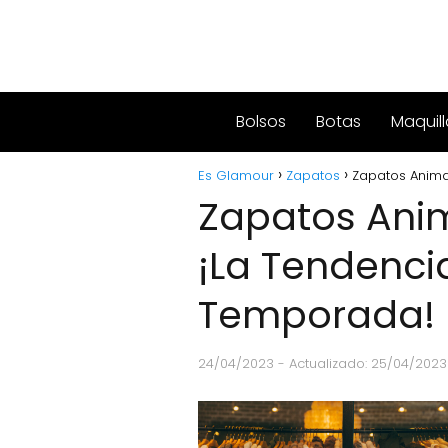
Bolsos
Botas
Maquill
Es Glamour
Zapatos
Zapatos Anima
Zapatos Anim
¡La Tendenci
Temporada!
24/04/2023
- Actualizado: 25/04/2023