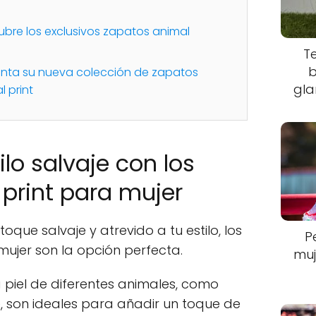
cubre los exclusivos zapatos animal
T
b
senta su nueva colección de zapatos
gla
 print
ilo salvaje con los
print para mujer
oque salvaje y atrevido a tu estilo, los
P
ujer son la opción perfecta.
muj
a piel de diferentes animales, como
, son ideales para añadir un toque de