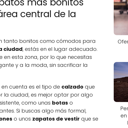
apatos más bonitos
 área central de la
n tanto bonitos como cómodos para
Ofe
la ciudad
, estás en el lugar adecuado.
 en esta zona, por lo que necesitas
ante y a la moda, sin sacrificar la
 en cuenta es el tipo de
calzado
que
or la ciudad, es mejor optar por algo
sistente, como unas
botas
o
Pe
antes. Si buscas algo más formal,
en
ones
o unos
zapatos de vestir
que se