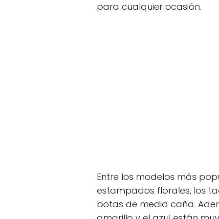
para cualquier ocasión.
Entre los modelos más popu
estampados florales, los tac
botas de media caña. Además
amarillo y el azul están 