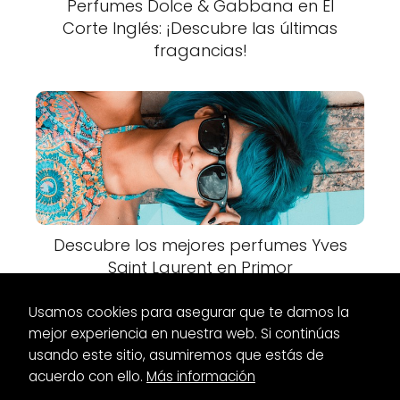
Perfumes Dolce & Gabbana en El
Corte Inglés: ¡Descubre las últimas
fragancias!
Descubre los mejores perfumes Yves
Saint Laurent en Primor
Usamos cookies para asegurar que te damos la
mejor experiencia en nuestra web. Si continúas
usando este sitio, asumiremos que estás de
acuerdo con ello.
Más información
Es Glamour
Zapatos
Zapatos de fiesta cómodos y elegantes