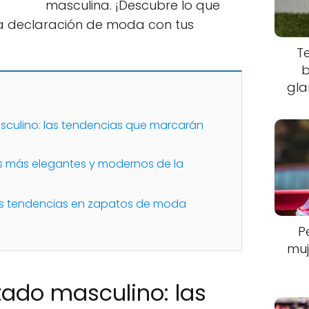
masculina. ¡Descubre lo que
na declaración de moda con tus
T
b
gla
asculino: las tendencias que marcarán
s más elegantes y modernos de la
as tendencias en zapatos de moda
P
muj
lzado masculino: las