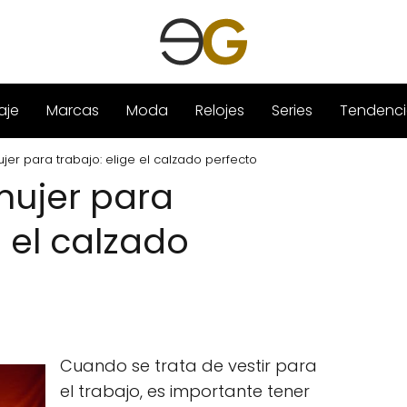
aje
Marcas
Moda
Relojes
Series
Tendenci
er para trabajo: elige el calzado perfecto
mujer para
e el calzado
Cuando se trata de vestir para
el trabajo, es importante tener