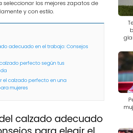
a seleccionar los mejores zapatos de
mente y con estilo.
T
b
gla
zado adecuado en el trabajo: Consejos
l calzado perfecto según tus
ida
r el calzado perfecto en una
para mujeres
P
muj
 del calzado adecuado
onsejos para elegir el