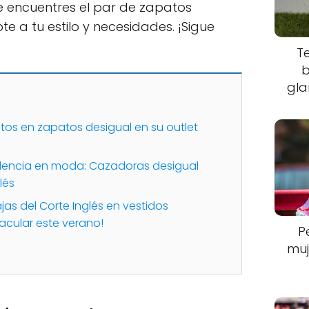
encuentres el par de zapatos
e a tu estilo y necesidades. ¡Sigue
T
b
gla
os en zapatos desigual en su outlet
ndencia en moda: Cazadoras desigual
lés
jas del Corte Inglés en vestidos
acular este verano!
P
muj