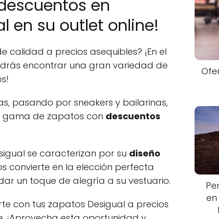
 descuentos en
 en su outlet online!
 calidad a precios asequibles? ¡En el
podrás encontrar una gran variedad de
Ofe
s!
s, pasando por sneakers y bailarinas,
ia gama de zapatos con
descuentos
igual se caracterizan por su
diseño
los convierte en la elección perfecta
ar un toque de alegría a su vestuario.
Pe
en
e con tus zapatos Desigual a precios
ne. ¡Aprovecha esta oportunidad y