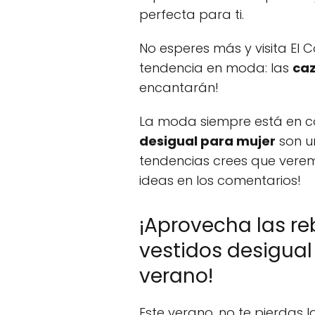
perfecta para ti.
No esperes más y visita El C
tendencia en moda: las
caz
encantarán!
La moda siempre está en co
desigual para mujer
son u
tendencias crees que ver
ideas en los comentarios!
¡Aprovecha las re
vestidos desigual
verano!
Este verano, no te pierdas 