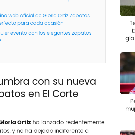
na web oficial de Gloria Ortiz Zapatos
T
perfecto para cada ocasión
b
uier evento con los elegantes zapatos
gla
z
slumbra con su nueva
patos en El Corte
P
muj
Gloria Ortiz
ha lanzado recientemente
os, y no ha dejado indiferente a