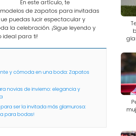
En este artículo, te
 modelos de zapatos para invitadas
que puedas lucir espectacular y
T
da la celebración. ¡Sigue leyendo y
b
ideal para ti!
gla
egante y cómoda en una boda: Zapatos
a novias de invierno: elegancia y
ía
P
 para ser la invitada más glamurosa:
muj
ma para bodas!