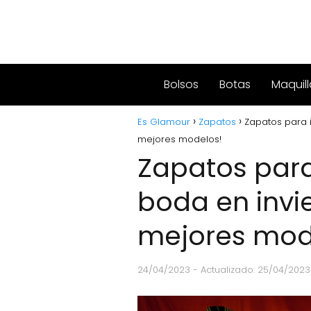
Bolsos
Botas
Maquill
Es Glamour
Zapatos
Zapatos para i
mejores modelos!
Zapatos para
boda en invie
mejores mod
24/04/2023
- Actualizado: 25/04/2023