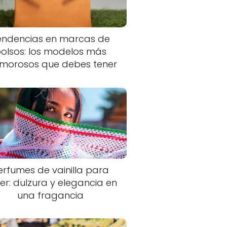
endencias en marcas de
olsos: los modelos más
morosos que debes tener
erfumes de vainilla para
er: dulzura y elegancia en
una fragancia