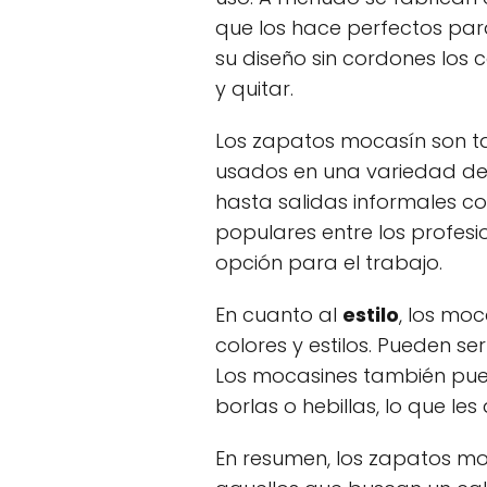
que los hace perfectos par
su diseño sin cordones los 
y quitar.
Los zapatos mocasín son 
usados en una variedad de
hasta salidas informales c
populares entre los profesi
opción para el trabajo.
En cuanto al
estilo
, los mo
colores y estilos. Pueden s
Los mocasines también pued
borlas o hebillas, lo que les
En resumen, los zapatos mo