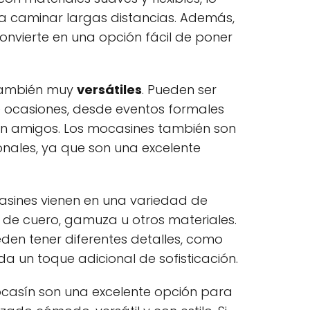
a caminar largas distancias. Además,
convierte en una opción fácil de poner
también muy
versátiles
. Pueden ser
 ocasiones, desde eventos formales
on amigos. Los mocasines también son
onales, ya que son una excelente
casines vienen en una variedad de
er de cuero, gamuza u otros materiales.
en tener diferentes detalles, como
 da un toque adicional de sofisticación.
casín son una excelente opción para