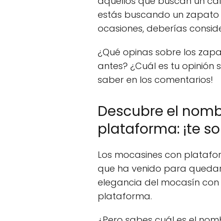
aquellos que buscan un calz
estás buscando un zapato 
ocasiones, deberías consi
¿Qué opinas sobre los zap
antes? ¿Cuál es tu opinión 
saber en los comentarios!
Descubre el nomb
plataforma: ¡te s
Los mocasines con platafo
que ha venido para quedar
elegancia del mocasín con 
plataforma.
¿Pero sabes cuál es el nom