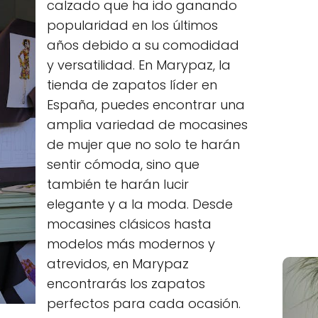
calzado que ha ido ganando
popularidad en los últimos
años debido a su comodidad
y versatilidad. En Marypaz, la
tienda de zapatos líder en
España, puedes encontrar una
amplia variedad de mocasines
de mujer que no solo te harán
sentir cómoda, sino que
también te harán lucir
elegante y a la moda. Desde
mocasines clásicos hasta
modelos más modernos y
atrevidos, en Marypaz
encontrarás los zapatos
perfectos para cada ocasión.