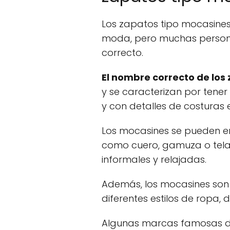
Los zapatos tipo mocasines
moda, pero muchas person
correcto.
El nombre correcto de los
y se caracterizan por tener 
y con detalles de costuras e
Los mocasines se pueden en
como cuero, gamuza o tela,
informales y relajadas.
Además, los mocasines son 
diferentes estilos de ropa, 
Algunas marcas famosas de