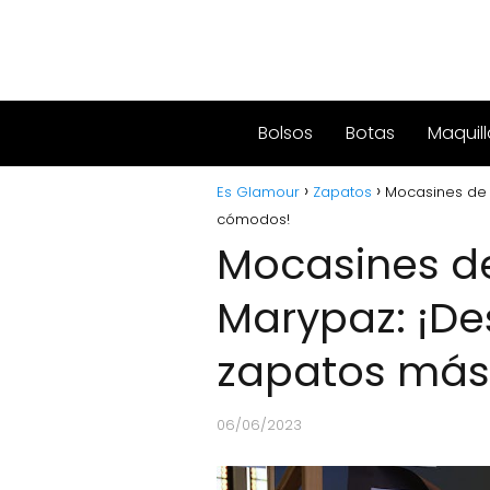
Bolsos
Botas
Maquill
Es Glamour
Zapatos
Mocasines de 
cómodos!
Mocasines d
Marypaz: ¡De
zapatos más
06/06/2023