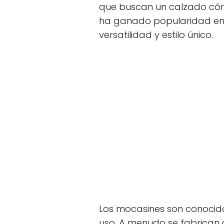
que buscan un calzado cóm
ha ganado popularidad en 
versatilidad y estilo único.
Los mocasines son conocid
uso. A menudo se fabrican c