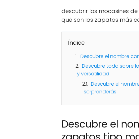
descubrir los mocasines de
qué son los zapatos más 
Índice
Descubre el nombre cor
Descubre todo sobre lo
y versatilidad
Descubre el nombre
sorprenderás!
Descubre el nom
zapatos tipo m