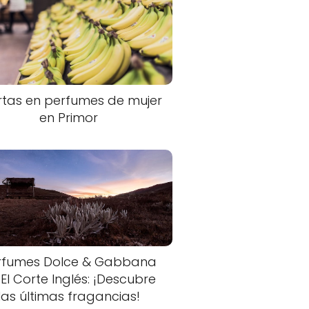
rtas en perfumes de mujer
en Primor
rfumes Dolce & Gabbana
 El Corte Inglés: ¡Descubre
las últimas fragancias!