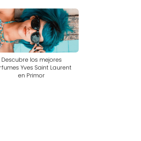
Descubre los mejores
rfumes Yves Saint Laurent
en Primor