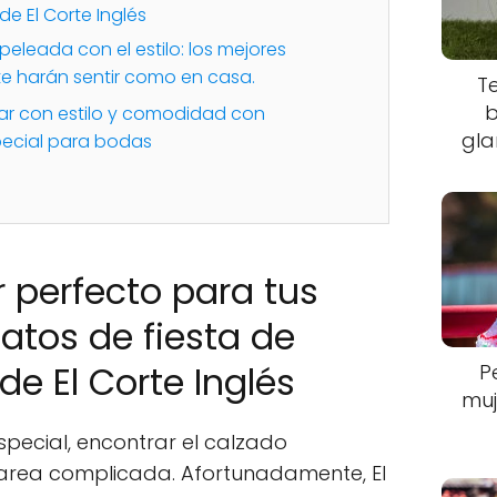
de El Corte Inglés
eleada con el estilo: los mejores
e harán sentir como en casa.
T
b
tar con estilo y comodidad con
gla
ecial para bodas
r perfecto para tus
patos de fiesta de
de El Corte Inglés
P
muj
especial, encontrar el calzado
rea complicada. Afortunadamente, El