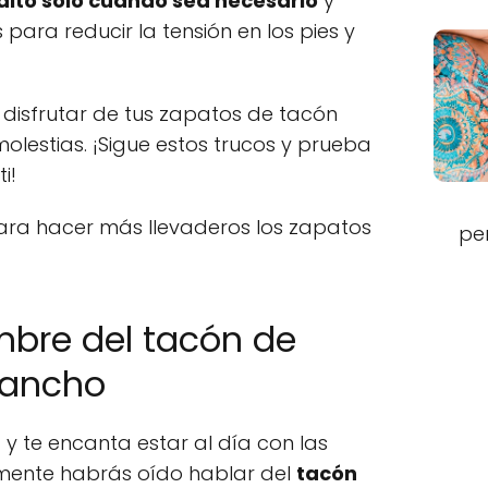
 alto solo cuando sea necesario
y
para reducir la tensión en los pies y
 disfrutar de tus zapatos de tacón
 molestias. ¡Sigue estos trucos y prueba
i!
 para hacer más llevaderos los zapatos
pe
mbre del tacón de
 ancho
 y te encanta estar al día con las
amente habrás oído hablar del
tacón