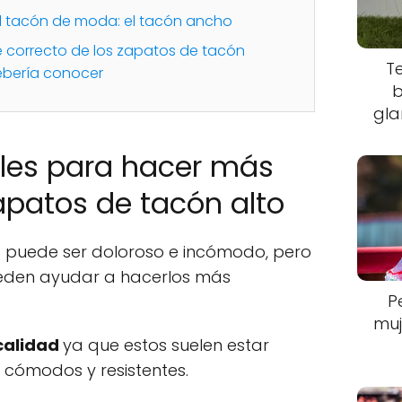
l tacón de moda: el tacón ancho
 correcto de los zapatos de tacón
T
ebería conocer
b
gla
bles para hacer más
zapatos de tacón alto
o puede ser doloroso e incómodo, pero
eden ayudar a hacerlos más
P
muj
 calidad
ya que estos suelen estar
cómodos y resistentes.